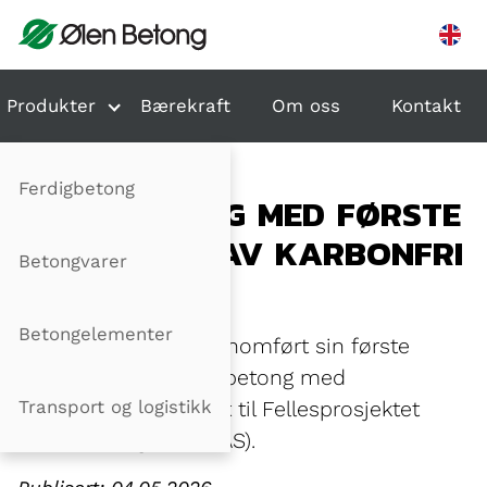
Hopp til innhold
Produkter
Bærekraft
Om oss
Kontakt
Ferdigbetong
ØLEN BETONG MED FØRSTE
LEVERANSE AV KARBONFRI
Betongvarer
BETONG
Betongelementer
Ølen Betong har gjennomført sin første
leveranse av sprøytebetong med
Transport og logistikk
karbonfanget sement til Fellesprosjektet
Arna – Stanghelle (FAS).