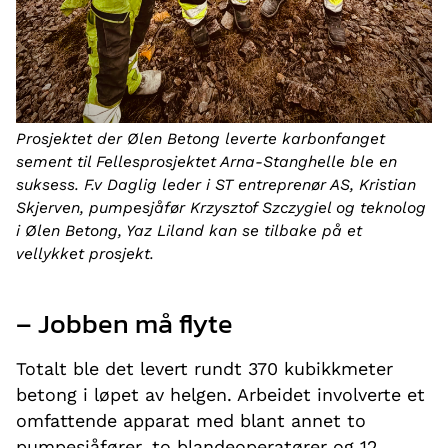
Prosjektet der Ølen Betong leverte karbonfanget
sement til Fellesprosjektet Arna-Stanghelle ble en
suksess. F.v Daglig leder i ST entreprenør AS, Kristian
Skjerven, pumpesjåfør Krzysztof Szczygiel og teknolog
i Ølen Betong, Yaz Liland kan se tilbake på et
vellykket prosjekt.
– Jobben må flyte
Totalt ble det levert rundt 370 kubikkmeter
betong i løpet av helgen. Arbeidet involverte et
omfattende apparat med blant annet to
pumpesjåfører, to blandeoperatører og 12