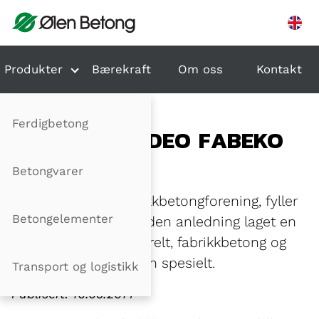
Hopp til innhold
Produkter
Bærekraft
Om oss
Kontakt
Ferdigbetong
JUBILEUMSVIDEO FABEKO
50 ÅR
Betongvarer
FABEKO, Norsk Fabrikkbetongforening, fyller
Betongelementer
50 år i 2014, og har i den anledning laget en
film om betong generelt, fabrikkbetong og
fabrikkbetongbransjen spesielt.
Transport og logistikk
Publisert: 16.05.2014