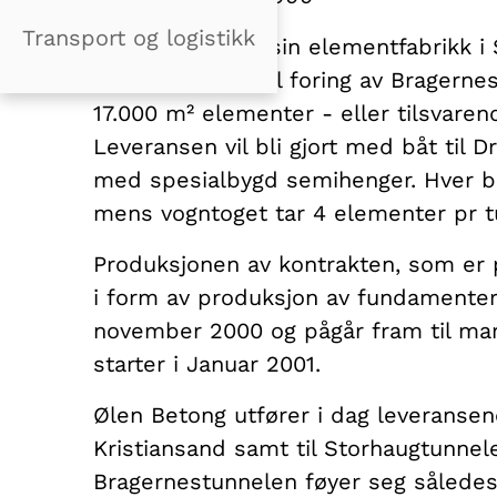
Transport og logistikk
Ølen Betong AS sin elementfabrikk i S
veggelementer til foring av Bragerne
17.000 m² elementer - eller tilsvare
Leveransen vil bli gjort med båt til 
med spesialbygd semihenger. Hver bå
mens vogntoget tar 4 elementer pr tu
Produksjonen av kontrakten, som er på
i form av produksjon av fundamenter
november 2000 og pågår fram til mar
starter i Januar 2001.
Ølen Betong utfører i dag leveransene
Kristiansand samt til Storhaugtunnele
Bragernestunnelen føyer seg således 