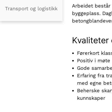
Arbeidet består
Transport og logistikk
byggeplass. Dag
betongblandever
Kvaliteter
Førerkort kla
Positiv i møt
Gode samarbe
Erfaring fra t
med egne bet
Beherske skand
kunnskaper