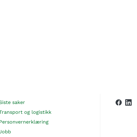
Siste saker
Transport og logistikk
Personvernerklæring
Jobb