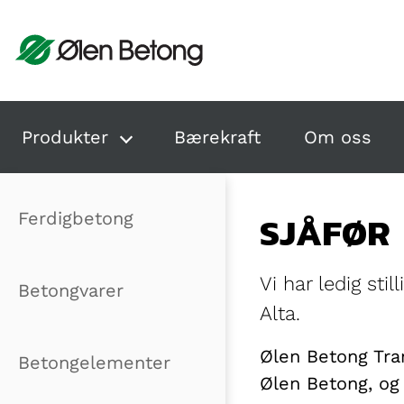
Hopp til innhold
Produkter
Bærekraft
Om oss
SJÅFØR
Ferdigbetong
Vi har ledig sti
Betongvarer
Alta.
Ølen Betong Tran
Betongelementer
Ølen Betong, og s